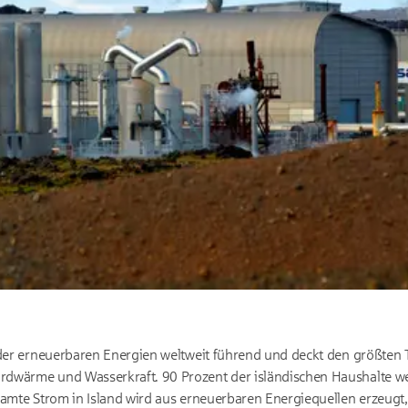
 der erneuerbaren Energien weltweit führend und deckt den größten T
rdwärme und Wasserkraft. 90 Prozent der isländischen Haushalte 
samte Strom in Island wird aus erneuerbaren Energiequellen erzeugt