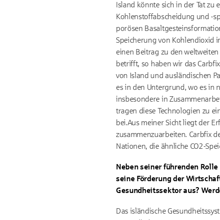
Island könnte sich in der Tat z
Kohlenstoffabscheidung und -sp
porösen Basaltgesteinsformation
Speicherung von Kohlendioxid im
einen Beitrag zu den weltweit
betrifft, so haben wir das Carbf
von Island und ausländischen Pa
es in den Untergrund, wo es in n
insbesondere in Zusammenarbeit
tragen diese Technologien zu e
bei.Aus meiner Sicht liegt der E
zusammenzuarbeiten. Carbfix dem
Nationen, die ähnliche CO2-Spe
Neben seiner führenden Rolle b
seine Förderung der Wirtschaf
Gesundheitssektor aus? Werd
Das isländische Gesundheitssyst