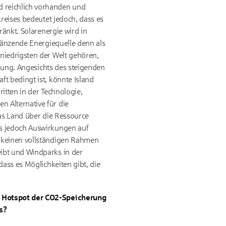
d reichlich vorhanden und
kreises bedeutet jedoch, dass es
ränkt. Solarenergie wird in
rgänzende Energiequelle denn als
niedrigsten der Welt gehören,
ugung. Angesichts des steigenden
t bedingt ist, könnte Island
itten in der Technologie,
 Alternative für die
das Land über die Ressource
ks jedoch Auswirkungen auf
h keinen vollständigen Rahmen
ibt und Windparks in der
dass es Möglichkeiten gibt, die
em Hotspot der CO2-Speicherung
s?