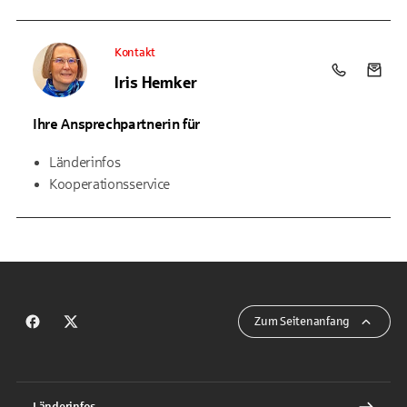
Kontakt
Telefon: +4
E-Mai
Iris Hemker
Ihre Ansprechpartnerin für
Länderinfos
Kooperationsservice
Zum Seitenanfang
Zum Facebook Auftritt des EuropaService
Zum X Auftritt des EuropaService