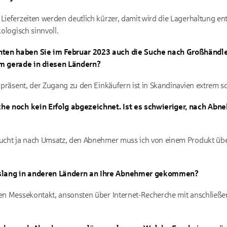
Lieferzeiten werden deutlich kürzer, damit wird die Lagerhaltung entl
kologisch sinnvoll.
ten haben Sie im Februar 2023 auch die Suche nach Großhändlern
m gerade in diesen Ländern?
h präsent, der Zugang zu den Einkäufern ist in Skandinavien extrem s
uche noch kein Erfolg abgezeichnet. Ist es schwieriger, nach Abn
 sucht ja nach Umsatz, den Abnehmer muss ich von einem Produkt übe
islang in anderen Ländern an Ihre Abnehmer gekommen?
lten Messekontakt, ansonsten über Internet-Recherche mit anschlie