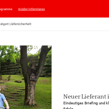
rogramme
Insider informieren
teigert Liefersicherheit
Neuer Lieferant i
Eindeutiges Briefing und k
Erfolg