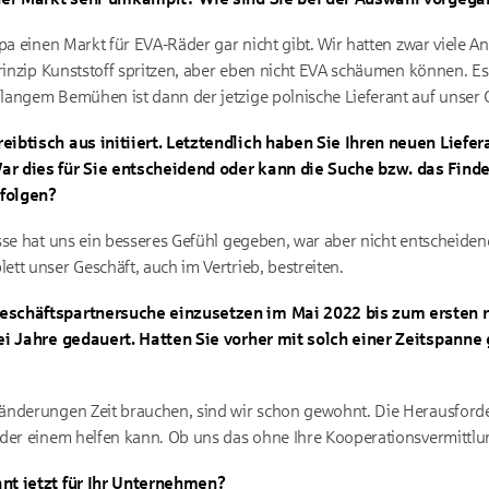
pa einen Markt für EVA-Räder gar nicht gibt. Wir hatten zwar viele An
Prinzip Kunststoff spritzen, aber eben nicht EVA schäumen können. E
langem Bemühen ist dann der jetzige polnische Lieferant auf unser
ibtisch aus initiiert. Letztendlich haben Sie Ihren neuen Liefer
r dies für Sie entscheidend oder kann die Suche bzw. das Finde
rfolgen?
se hat uns ein besseres Gefühl gegeben, war aber nicht entscheidend
tt unser Geschäft, auch im Vertrieb, bestreiten.
eschäftspartnersuche einzusetzen im Mai 2022 bis zum ersten r
wei Jahre gedauert. Hatten Sie vorher mit solch einer Zeitspann
änderungen Zeit brauchen, sind wir schon gewohnt. Die Herausforde
der einem helfen kann. Ob uns das ohne Ihre Kooperationsvermittlun
nt jetzt für Ihr Unternehmen?