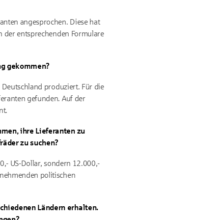
ranten angesprochen. Diese hat
en der entsprechenden Formulare
hung gekommen?
 Deutschland produziert. Für die
eranten gefunden. Auf der
nt.
hmen, ihre Lieferanten zu
ufräder zu suchen?
0,- US-Dollar, sondern 12.000,-
unehmenden politischen
schiedenen Ländern erhalten.
angen?