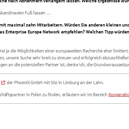
Suche nach Abnehmern verlängern lassen. Welche Ergebnisse wün
n Skandinavien Fuß fassen …
mit maximal zehn Mitarbeitern. Würden Sie anderen kleinen un
as Enterprise Europe Network empfehlen? Welchen Tipp würden
nd ja die Möglichkeiten einer europaweiten Recherche eher limitiert.
en, unsere Suche sehr breit zu streuen und erfolgreich abzuschließen
gen an die potenziellen Partner ist, denke ich, die Grundvoraussetzu
der PhoeniX GmbH mit Sitz in Limburg an der Lahn.
häftspartner in Polen zu finden, erläutern wir im Bereich
Kooperatio