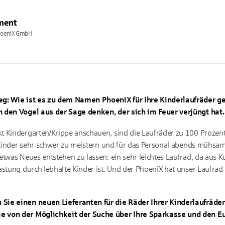
ment
PhoeniX GmbH
ieg: Wie ist es zu dem Namen PhoeniX für Ihre Kinderlaufräde
n den Vogel aus der Sage denken, der sich im Feuer verjüngt hat.
t Kindergarten/Krippe anschauen, sind die Laufräder zu 100 Prozent
en Kinder sehr schwer zu meistern und für das Personal abends mühs
twas Neues entstehen zu lassen: ein sehr leichtes Laufrad, da aus Ku
stung durch lebhafte Kinder ist. Und der PhoeniX hat unser Laufrad i
Sie einen neuen Lieferanten für die Räder Ihrer Kinderlaufräder
e von der Möglichkeit der Suche über Ihre Sparkasse und den E