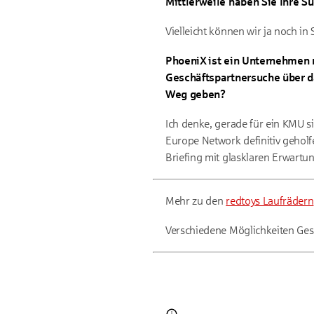
Mittlerweile haben Sie Ihre 
Vielleicht können wir ja noch i
PhoeniX ist ein Unternehmen 
Geschäftspartnersuche über d
Weg geben?
Ich denke, gerade für ein KMU si
Europe Network definitiv geholf
Briefing mit glasklaren Erwartun
Mehr zu den
redtoys Laufrädern
Verschiedene Möglichkeiten Gesc