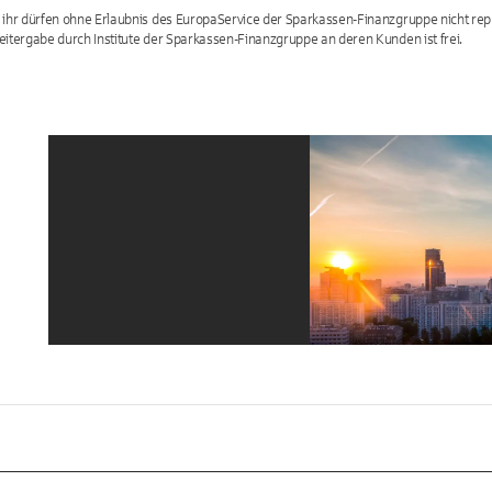
 ihr dürfen ohne Erlaubnis des EuropaService der Sparkassen-Finanzgruppe nicht repr
eitergabe durch Institute der Sparkassen-Finanzgruppe an deren Kunden ist frei.