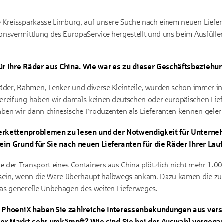
 Kreissparkasse Limburg, auf unsere Suche nach einem neuen Liefe
onsvermittlung des EuropaService hergestellt und uns beim Ausfüll
für Ihre Räder aus China. Wie war es zu dieser Geschäftsbezie
äder, Rahmen, Lenker und diverse Kleinteile, wurden schon immer in
ereifung haben wir damals keinen deutschen oder europäischen Lief
en wir dann chinesische Produzenten als Lieferanten kennen geler
eferkettenproblemen zu lesen und der Notwendigkeit für Unterne
 ein Grund für Sie nach neuen Lieferanten für die Räder Ihrer La
e der Transport eines Containers aus China plötzlich nicht mehr 1.00
h sein, wenn die Ware überhaupt halbwegs ankam. Dazu kamen die z
as generelle Unbehagen des weiten Lieferweges.
von PhoeniX haben Sie zahlreiche Interessenbekundungen aus ver
 der Markt sehr umkämpft? Wie sind Sie bei der Auswahl vorgeg