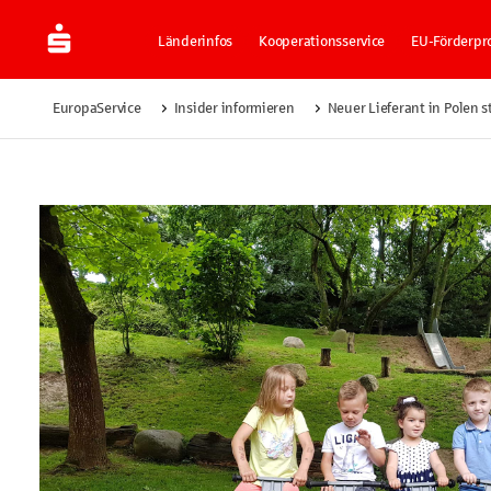
Länderinfos
Kooperationsservice
EU-Förderp
EuropaService
Insider informieren
Neuer Lieferant in Polen s