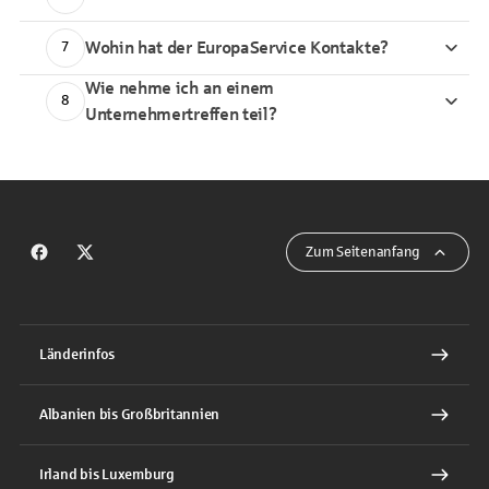
Wohin hat der EuropaService Kontakte?
7
Wie nehme ich an einem
8
Unternehmertreffen teil?
Zum Seitenanfang
Zum Facebook Auftritt des EuropaService
Zum X Auftritt des EuropaService
Länderinfos
Albanien bis Großbritannien
Irland bis Luxemburg