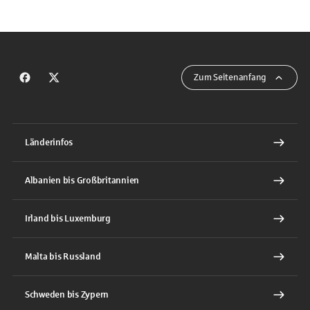
Zum Seitenanfang
Zum Facebook Auftritt des EuropaService
Zum X Auftritt des EuropaService
Länderinfos
Albanien bis Großbritannien
Irland bis Luxemburg
Malta bis Russland
Schweden bis Zypern